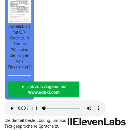
Arbeitsblatt
mit QR-
Code zum
Thema
"Was sind
die Folgen
von
Rassismus?"
► Link zum Angebot auf
www.eduki.com
Die derzeit beste Lösung, um aus
Text gesprochene Sprache zu