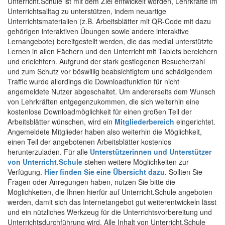
Unterricht.Schule ist mit dem Ziel entwickelt worden, Lehrkräfte im
Unterrichtsalltag zu unterstützen, indem neuartige
Unterrichtsmaterialien (z.B. Arbeitsblätter mit QR-Code mit dazu
gehörigen interaktiven Übungen sowie andere interaktive
Lernangebote) bereitgestellt werden, die das medial unterstützte
Lernen in allen Fächern und den Unterricht mit Tablets bereichern
und erleichtern. Aufgrund der stark gestiegenen Besucherzahl
und zum Schutz vor böswillig beabsichtigtem und schädigendem
Traffic wurde allerdings die Downloadfunktion für nicht
angemeldete Nutzer abgeschaltet. Um andererseits dem Wunsch
von Lehrkräften entgegenzukommen, die sich weiterhin eine
kostenlose Downloadmöglichkeit für einen großen Teil der
Arbeitsblätter wünschen, wird ein
Mitgliederbereich
eingerichtet.
Angemeldete Mitglieder haben also weiterhin die Möglichkeit,
einen Teil der angebotenen Arbeitsblätter kostenlos
herunterzuladen. Für alle
Unterstützerinnen und Unterstützer
von Unterricht.Schule
stehen weitere Möglichkeiten zur
Verfügung.
Hier finden Sie eine Übersicht dazu
. Sollten Sie
Fragen oder Anregungen haben, nutzen Sie bitte die
Möglichkeiten, die Ihnen hierfür auf Unterricht.Schule angeboten
werden, damit sich das Internetangebot gut weiterentwickeln lässt
und ein nützliches Werkzeug für die Unterrichtsvorbereitung und
Unterrichtsdurchführung wird. Alle Inhalt von Unterricht.Schule