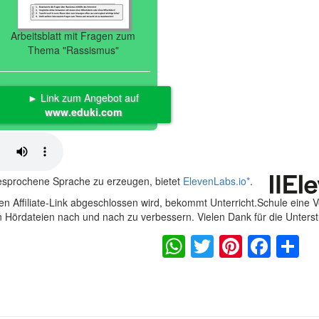
Arbeitsblatt mit Fragen zum
Thema "Rassismus"
► Link zum Angebot auf
www.eduki.com
gesprochene Sprache zu erzeugen, bietet
ElevenLabs.io
*
.
n Affiliate-Link abgeschlossen wird, bekommt Unterricht.Schule eine 
en Hördateien nach und nach zu verbessern. Vielen Dank für die Unters
WhatsApp
Twitter
Pintere
Fac
S