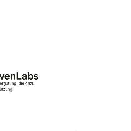
Vergütung, die dazu
tützung!
st
ebook
hare