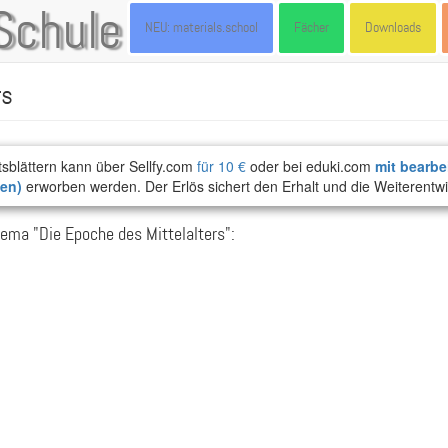
Schule
NEU: materials.school
Fächer
Downloads
rs
tsblättern kann über Sellfy.com
für 10 €
oder bei eduki.com
mit bearbe
ten)
erworben werden. Der Erlös sichert den Erhalt und die Weiterentwi
ema "Die Epoche des Mittelalters":