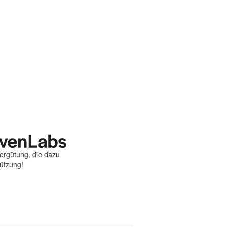
Vergütung, die dazu
tützung!
st
ebook
hare