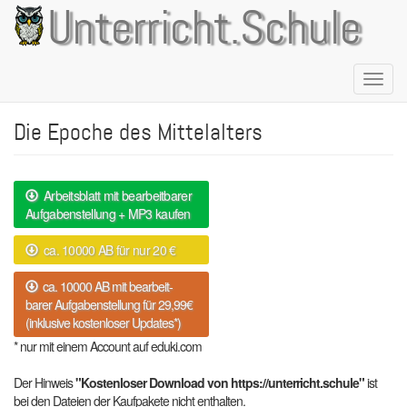
Direkt
Unterricht.Schule
zum
Inhalt
Naviga
aktivie
Die Epoche des Mittelalters
Arbeitsblatt mit bearbeitbarer
Aufgabenstellung + MP3 kaufen
ca. 10000 AB für nur 20 €
ca. 10000 AB mit bearbeit-
barer Aufgabenstellung für 29,99€
(inklusive kostenloser Updates*)
* nur mit einem Account auf eduki.com
Der Hinweis
"Kostenloser Download von https://unterricht.schule"
ist
bei den Dateien der Kaufpakete nicht enthalten.