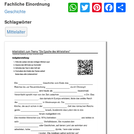
WhatsApp
Twitter
Pintere
Fac
S
Fachliche Einordnung
Geschichte
Schlagwörter
Mittelalter