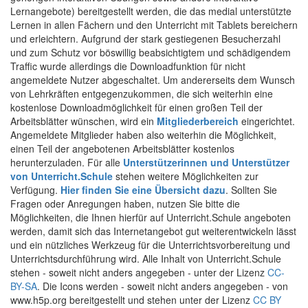
Lernangebote) bereitgestellt werden, die das medial unterstützte
Lernen in allen Fächern und den Unterricht mit Tablets bereichern
und erleichtern. Aufgrund der stark gestiegenen Besucherzahl
und zum Schutz vor böswillig beabsichtigtem und schädigendem
Traffic wurde allerdings die Downloadfunktion für nicht
angemeldete Nutzer abgeschaltet. Um andererseits dem Wunsch
von Lehrkräften entgegenzukommen, die sich weiterhin eine
kostenlose Downloadmöglichkeit für einen großen Teil der
Arbeitsblätter wünschen, wird ein
Mitgliederbereich
eingerichtet.
Angemeldete Mitglieder haben also weiterhin die Möglichkeit,
einen Teil der angebotenen Arbeitsblätter kostenlos
herunterzuladen. Für alle
Unterstützerinnen und Unterstützer
von Unterricht.Schule
stehen weitere Möglichkeiten zur
Verfügung.
Hier finden Sie eine Übersicht dazu
. Sollten Sie
Fragen oder Anregungen haben, nutzen Sie bitte die
Möglichkeiten, die Ihnen hierfür auf Unterricht.Schule angeboten
werden, damit sich das Internetangebot gut weiterentwickeln lässt
und ein nützliches Werkzeug für die Unterrichtsvorbereitung und
Unterrichtsdurchführung wird. Alle Inhalt von Unterricht.Schule
stehen - soweit nicht anders angegeben - unter der Lizenz
CC-
BY-SA
. Die Icons werden - soweit nicht anders angegeben - von
www.h5p.org bereitgestellt und stehen unter der Lizenz
CC BY