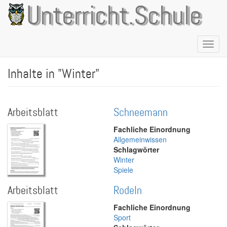
Direkt
Unterricht.Schule
zum
Inhalt
Naviga
aktivie
Inhalte in "Winter"
Arbeitsblatt
Schneemann
Fachliche Einordnung
Allgemeinwissen
Schlagwörter
Winter
Spiele
Arbeitsblatt
Rodeln
Fachliche Einordnung
Sport