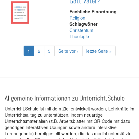
Gott-Vater?
Fachliche Einordnung
Religion
Schlagwörter
Christentum
Theologie
Seitennummerierung
Aktuelle
1
Page
2
Page
3
Nächste
Seite vor ›
Letzte
letzte Seite »
Seite
Seite
Seite
Allgemeine Informationen zu Unterricht.Schule
Unterricht.Schule ist mit dem Ziel entwickelt worden, Lehrkräfte im
Unterrichtsalltag zu unterstützen, indem neuartige
Unterrichtsmaterialien (z.B. Arbeitsblätter mit QR-Code mit dazu
gehörigen interaktiven Übungen sowie andere interaktive
Lernangebote) bereitgestellt werden, die das medial unterstützte