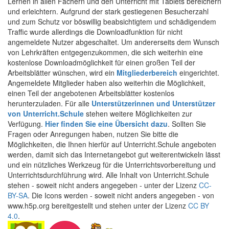
Lernen in allen Fächern und den Unterricht mit Tablets bereichern
und erleichtern. Aufgrund der stark gestiegenen Besucherzahl
und zum Schutz vor böswillig beabsichtigtem und schädigendem
Traffic wurde allerdings die Downloadfunktion für nicht
angemeldete Nutzer abgeschaltet. Um andererseits dem Wunsch
von Lehrkräften entgegenzukommen, die sich weiterhin eine
kostenlose Downloadmöglichkeit für einen großen Teil der
Arbeitsblätter wünschen, wird ein
Mitgliederbereich
eingerichtet.
Angemeldete Mitglieder haben also weiterhin die Möglichkeit,
einen Teil der angebotenen Arbeitsblätter kostenlos
herunterzuladen. Für alle
Unterstützerinnen und Unterstützer
von Unterricht.Schule
stehen weitere Möglichkeiten zur
Verfügung.
Hier finden Sie eine Übersicht dazu
. Sollten Sie
Fragen oder Anregungen haben, nutzen Sie bitte die
Möglichkeiten, die Ihnen hierfür auf Unterricht.Schule angeboten
werden, damit sich das Internetangebot gut weiterentwickeln lässt
und ein nützliches Werkzeug für die Unterrichtsvorbereitung und
Unterrichtsdurchführung wird. Alle Inhalt von Unterricht.Schule
stehen - soweit nicht anders angegeben - unter der Lizenz
CC-
BY-SA
. Die Icons werden - soweit nicht anders angegeben - von
www.h5p.org bereitgestellt und stehen unter der Lizenz
CC BY
4.0
.