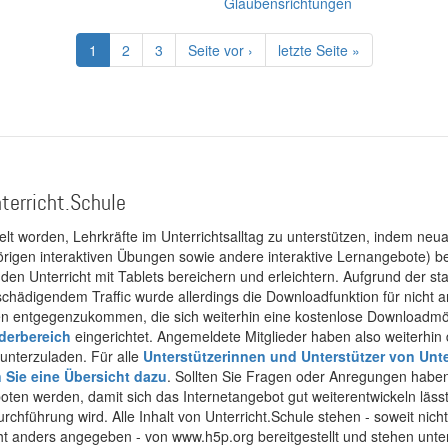
Glaubensrichtungen
Aktuelle
1
Page
2
Page
3
Nächste
Seite vor ›
Letzte
letzte Seite »
Seite
Seite
Seite
terricht.Schule
kelt worden, Lehrkräfte im Unterrichtsalltag zu unterstützen, indem neuar
rigen interaktiven Übungen sowie andere interaktive Lernangebote) ber
 den Unterricht mit Tablets bereichern und erleichtern. Aufgrund der 
 schädigendem Traffic wurde allerdings die Downloadfunktion für nicht
 entgegenzukommen, die sich weiterhin eine kostenlose Downloadmögli
ederbereich
eingerichtet. Angemeldete Mitglieder haben also weiterhin d
unterzuladen. Für alle
Unterstützerinnen und Unterstützer von Unte
n Sie eine Übersicht dazu
. Sollten Sie Fragen oder Anregungen haben,
boten werden, damit sich das Internetangebot gut weiterentwickeln läss
urchführung wird. Alle Inhalt von Unterricht.Schule stehen - soweit nic
cht anders angegeben - von www.h5p.org bereitgestellt und stehen unte