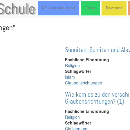
Schule
NEU: materials.school
Fächer
Downloads
ungen"
Sunniten, Schiiten und Ale
Fachliche Einordnung
Religion
Schlagwörter
Islam
Glaubensrichtungen
Wie kam es zu den verschi
Glaubensrichtungen? (1)
Fachliche Einordnung
Religion
Schlagwörter
Christentum