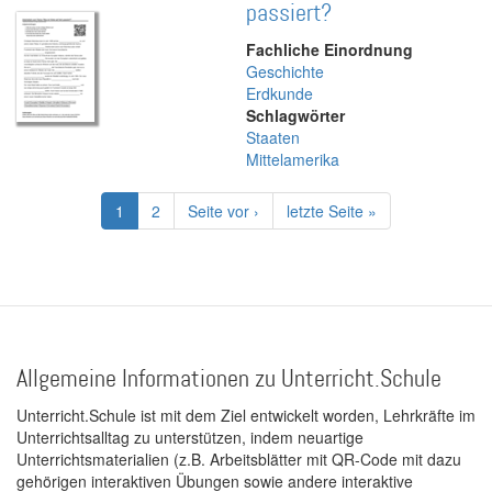
passiert?
Fachliche Einordnung
Geschichte
Erdkunde
Schlagwörter
Staaten
Mittelamerika
Seitennummerierung
Aktuelle
1
Page
2
Nächste
Seite vor ›
Letzte
letzte Seite »
Seite
Seite
Seite
Allgemeine Informationen zu Unterricht.Schule
Unterricht.Schule ist mit dem Ziel entwickelt worden, Lehrkräfte im
Unterrichtsalltag zu unterstützen, indem neuartige
Unterrichtsmaterialien (z.B. Arbeitsblätter mit QR-Code mit dazu
gehörigen interaktiven Übungen sowie andere interaktive