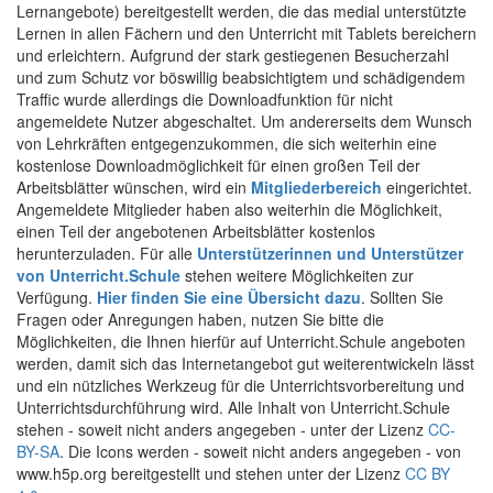
Lernangebote) bereitgestellt werden, die das medial unterstützte
Lernen in allen Fächern und den Unterricht mit Tablets bereichern
und erleichtern. Aufgrund der stark gestiegenen Besucherzahl
und zum Schutz vor böswillig beabsichtigtem und schädigendem
Traffic wurde allerdings die Downloadfunktion für nicht
angemeldete Nutzer abgeschaltet. Um andererseits dem Wunsch
von Lehrkräften entgegenzukommen, die sich weiterhin eine
kostenlose Downloadmöglichkeit für einen großen Teil der
Arbeitsblätter wünschen, wird ein
Mitgliederbereich
eingerichtet.
Angemeldete Mitglieder haben also weiterhin die Möglichkeit,
einen Teil der angebotenen Arbeitsblätter kostenlos
herunterzuladen. Für alle
Unterstützerinnen und Unterstützer
von Unterricht.Schule
stehen weitere Möglichkeiten zur
Verfügung.
Hier finden Sie eine Übersicht dazu
. Sollten Sie
Fragen oder Anregungen haben, nutzen Sie bitte die
Möglichkeiten, die Ihnen hierfür auf Unterricht.Schule angeboten
werden, damit sich das Internetangebot gut weiterentwickeln lässt
und ein nützliches Werkzeug für die Unterrichtsvorbereitung und
Unterrichtsdurchführung wird. Alle Inhalt von Unterricht.Schule
stehen - soweit nicht anders angegeben - unter der Lizenz
CC-
BY-SA
. Die Icons werden - soweit nicht anders angegeben - von
www.h5p.org bereitgestellt und stehen unter der Lizenz
CC BY