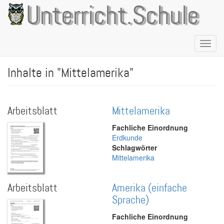
Direkt
Unterricht.Schule
zum
Inhalt
Naviga
aktivie
Inhalte in "Mittelamerika"
Arbeitsblatt
Mittelamerika
Fachliche Einordnung
Erdkunde
Schlagwörter
Mittelamerika
Arbeitsblatt
Amerika (einfache
Sprache)
Fachliche Einordnung