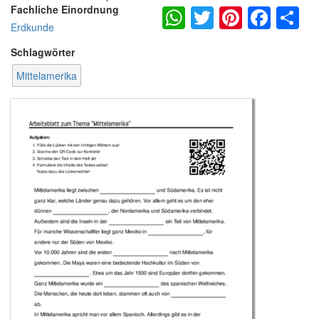
WhatsApp
Twitter
Pintere
Fac
S
Fachliche Einordnung
Erdkunde
Schlagwörter
Mittelamerika