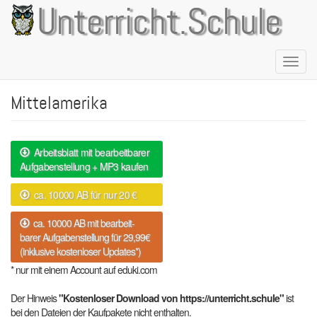
Direkt
Unterricht.Schule
zum
Inhalt
Naviga
aktivie
Mittelamerika
Arbeitsblatt mit bearbeitbarer
Aufgabenstellung + MP3 kaufen
ca. 10000 AB für nur 20 €
ca. 10000 AB mit bearbeit-
barer Aufgabenstellung für 29,99€
(inklusive kostenloser Updates*)
* nur mit einem Account auf eduki.com
Der Hinweis
"Kostenloser Download von https://unterricht.schule"
ist
bei den Dateien der Kaufpakete nicht enthalten.