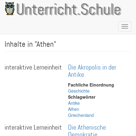
Direkt
Unterricht.Schule
zum
Inhalt
Naviga
aktivie
Inhalte in "Athen"
interaktive Lerneinheit
Die Akropolis in der
Antike
Fachliche Einordnung
Geschichte
Schlagwörter
Antike
Athen
Griechenland
interaktive Lerneinheit
Die Athenische
Demokratie