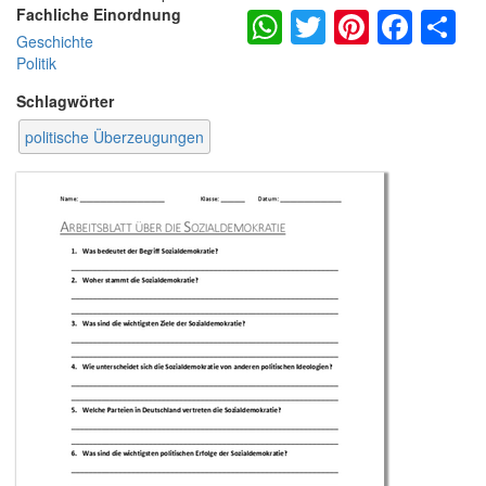
WhatsApp
Twitter
Pintere
Fac
S
Fachliche Einordnung
Geschichte
Politik
Schlagwörter
politische Überzeugungen