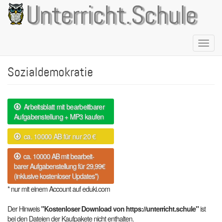
Direkt
Unterricht.Schule
zum
Inhalt
Naviga
aktivie
Sozialdemokratie
Arbeitsblatt mit bearbeitbarer
Aufgabenstellung + MP3 kaufen
ca. 10000 AB für nur 20 €
ca. 10000 AB mit bearbeit-
barer Aufgabenstellung für 29,99€
(inklusive kostenloser Updates*)
* nur mit einem Account auf eduki.com
Der Hinweis
"Kostenloser Download von https://unterricht.schule"
ist
bei den Dateien der Kaufpakete nicht enthalten.