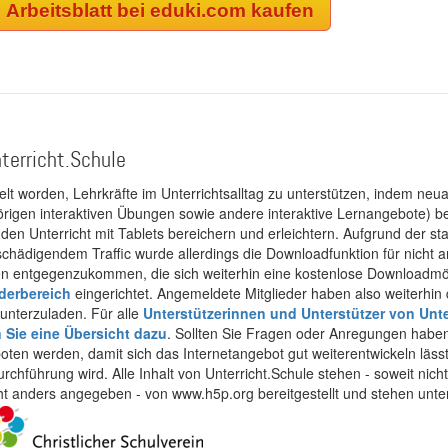
Arbeitsblatt bei eduki.com kaufen
terricht.Schule
kelt worden, Lehrkräfte im Unterrichtsalltag zu unterstützen, indem neuar
rigen interaktiven Übungen sowie andere interaktive Lernangebote) ber
 den Unterricht mit Tablets bereichern und erleichtern. Aufgrund der 
 schädigendem Traffic wurde allerdings die Downloadfunktion für nicht
 entgegenzukommen, die sich weiterhin eine kostenlose Downloadmögli
ederbereich
eingerichtet. Angemeldete Mitglieder haben also weiterhin d
unterzuladen. Für alle
Unterstützerinnen und Unterstützer von Unte
n Sie eine Übersicht dazu
. Sollten Sie Fragen oder Anregungen haben,
boten werden, damit sich das Internetangebot gut weiterentwickeln läss
urchführung wird. Alle Inhalt von Unterricht.Schule stehen - soweit nic
cht anders angegeben - von www.h5p.org bereitgestellt und stehen unte