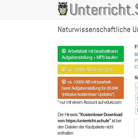
Direkt
Unterricht.
Main
zum
Inhalt
navigation
Naturwissenschaftliche U
F
Arbeitsblatt mit bearbeitbarer
B
Aufgabenstellung + MP3 kaufen
P
C
ca. 10000 AB für nur 20 €
S
ca. 10000 AB mit bearbeit-
barer Aufgabenstellung für 29,99€
(inklusive kostenloser Updates*)
* nur mit einem Account auf eduki.com
Der Hinweis
"Kostenloser Download
von https://unterricht.schule"
ist bei
den Dateien der Kaufpakete nicht
enthalten.