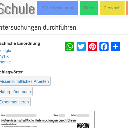
Schule
NEU: materials.school
Fächer
Downloads
ntersuchungen durchführen
WhatsApp
Twitter
Pintere
Fac
S
achliche Einordnung
iologie
hysik
hemie
chlagwörter
wissenschaftliches Arbeiten
Naturphänomene
Experimentieren