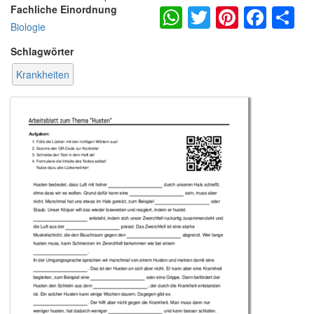
WhatsApp
Twitter
Pintere
Fac
S
Fachliche Einordnung
Biologie
Schlagwörter
Krankheiten