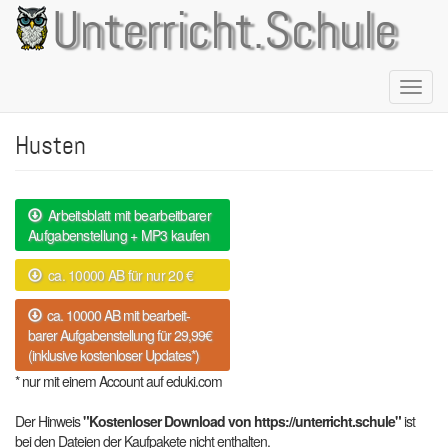
Direkt
Unterricht.Schule
zum
Inhalt
Naviga
aktivie
Husten
Arbeitsblatt mit bearbeitbarer
Aufgabenstellung + MP3 kaufen
ca. 10000 AB für nur 20 €
ca. 10000 AB mit bearbeit-
barer Aufgabenstellung für 29,99€
(inklusive kostenloser Updates*)
* nur mit einem Account auf eduki.com
Der Hinweis
"Kostenloser Download von https://unterricht.schule"
ist
bei den Dateien der Kaufpakete nicht enthalten.