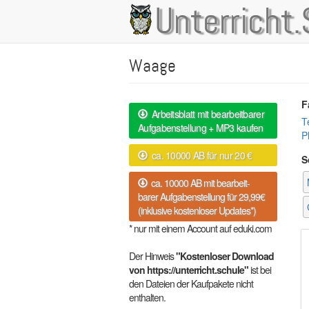
Direkt
Unterricht.
Main
zum
Inhalt
navigation
Waage
F
Arbeitsblatt mit bearbeitbarer
T
Aufgabenstellung + MP3 kaufen
P
ca. 10000 AB für nur 20 €
S
ca. 10000 AB mit bearbeit-
barer Aufgabenstellung für 29,99€
(inklusive kostenloser Updates*)
* nur mit einem Account auf eduki.com
Der Hinweis
"Kostenloser Download
von https://unterricht.schule"
ist bei
den Dateien der Kaufpakete nicht
enthalten.