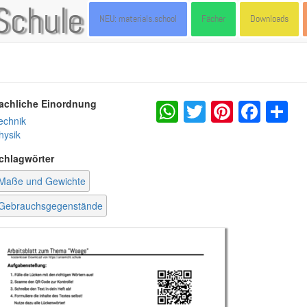
Schule
NEU: materials.school
Fächer
Downloads
WhatsApp
Twitter
Pintere
Fac
S
achliche Einordnung
echnik
hysik
chlagwörter
Maße und Gewichte
Gebrauchsgegenstände