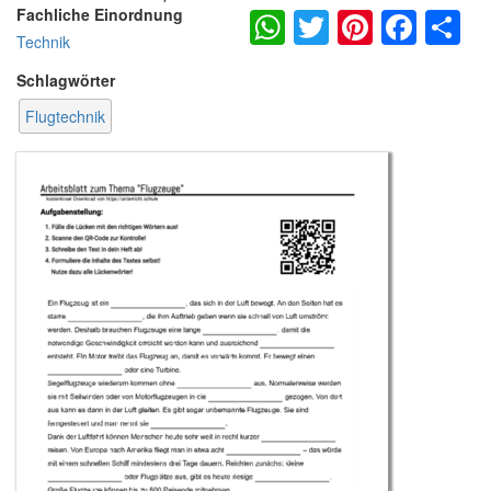
WhatsApp
Twitter
Pintere
Fac
S
Fachliche Einordnung
Technik
Schlagwörter
Flugtechnik