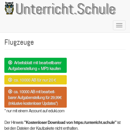
Direkt
Unterricht.Schule
zum
Inhalt
Naviga
aktivie
Flugzeuge
Arbeitsblatt mit bearbeitbarer
Aufgabenstellung + MP3 kaufen
ca. 10000 AB für nur 20 €
ca. 10000 AB mit bearbeit-
barer Aufgabenstellung für 29,99€
(inklusive kostenloser Updates*)
* nur mit einem Account auf eduki.com
Der Hinweis
"Kostenloser Download von https://unterricht.schule"
ist
bei den Dateien der Kaufpakete nicht enthalten.