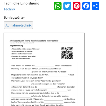
WhatsApp
Twitter
Pintere
Fac
S
Fachliche Einordnung
Technik
Schlagwörter
Aufnahmetechnik