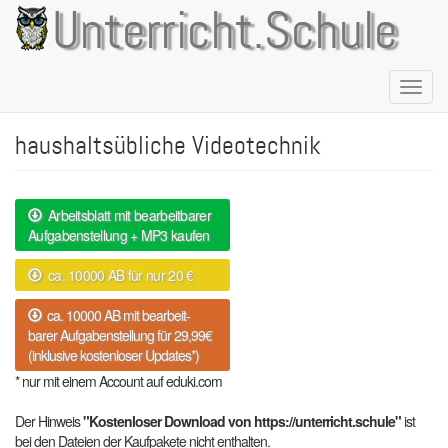
Direkt
Unterricht.Schule
zum
Inhalt
Naviga
aktivie
haushaltsübliche Videotechnik
Arbeitsblatt mit bearbeitbarer
Aufgabenstellung + MP3 kaufen
ca. 10000 AB für nur 20 €
ca. 10000 AB mit bearbeit-
barer Aufgabenstellung für 29,99€
(inklusive kostenloser Updates*)
* nur mit einem Account auf eduki.com
Der Hinweis
"Kostenloser Download von https://unterricht.schule"
ist
bei den Dateien der Kaufpakete nicht enthalten.