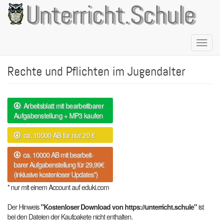
Direkt
Unterricht.Schule
zum
Inhalt
Naviga
aktivie
Rechte und Pflichten im Jugendalter
Arbeitsblatt mit bearbeitbarer
Aufgabenstellung + MP3 kaufen
ca. 10000 AB für nur 20 €
ca. 10000 AB mit bearbeit-
barer Aufgabenstellung für 29,99€
(inklusive kostenloser Updates*)
* nur mit einem Account auf eduki.com
Der Hinweis
"Kostenloser Download von https://unterricht.schule"
ist
bei den Dateien der Kaufpakete nicht enthalten.