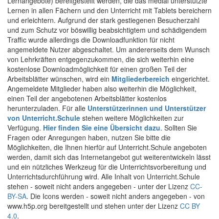
Lernangebote) bereitgestellt werden, die das medial unterstützte
Lernen in allen Fächern und den Unterricht mit Tablets bereichern
und erleichtern. Aufgrund der stark gestiegenen Besucherzahl
und zum Schutz vor böswillig beabsichtigtem und schädigendem
Traffic wurde allerdings die Downloadfunktion für nicht
angemeldete Nutzer abgeschaltet. Um andererseits dem Wunsch
von Lehrkräften entgegenzukommen, die sich weiterhin eine
kostenlose Downloadmöglichkeit für einen großen Teil der
Arbeitsblätter wünschen, wird ein
Mitgliederbereich
eingerichtet.
Angemeldete Mitglieder haben also weiterhin die Möglichkeit,
einen Teil der angebotenen Arbeitsblätter kostenlos
herunterzuladen. Für alle
Unterstützerinnen und Unterstützer
von Unterricht.Schule
stehen weitere Möglichkeiten zur
Verfügung.
Hier finden Sie eine Übersicht dazu
. Sollten Sie
Fragen oder Anregungen haben, nutzen Sie bitte die
Möglichkeiten, die Ihnen hierfür auf Unterricht.Schule angeboten
werden, damit sich das Internetangebot gut weiterentwickeln lässt
und ein nützliches Werkzeug für die Unterrichtsvorbereitung und
Unterrichtsdurchführung wird. Alle Inhalt von Unterricht.Schule
stehen - soweit nicht anders angegeben - unter der Lizenz
CC-
BY-SA
. Die Icons werden - soweit nicht anders angegeben - von
www.h5p.org bereitgestellt und stehen unter der Lizenz
CC BY
4.0
.