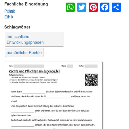
WhatsApp
Twitter
Pintere
Fac
S
Fachliche Einordnung
Politik
Ethik
Schlagwörter
menschliche
Entwicklungsphasen
persönliche Rechte