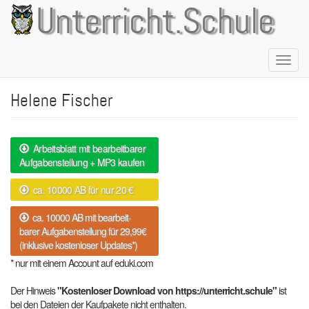
Direkt
Unterricht.Schule
zum
Inhalt
Naviga
aktivie
Helene Fischer
Arbeitsblatt mit bearbeitbarer
Aufgabenstellung + MP3 kaufen
ca. 10000 AB für nur 20 €
ca. 10000 AB mit bearbeit-
barer Aufgabenstellung für 29,99€
(inklusive kostenloser Updates*)
* nur mit einem Account auf eduki.com
Der Hinweis
"Kostenloser Download von https://unterricht.schule"
ist
bei den Dateien der Kaufpakete nicht enthalten.