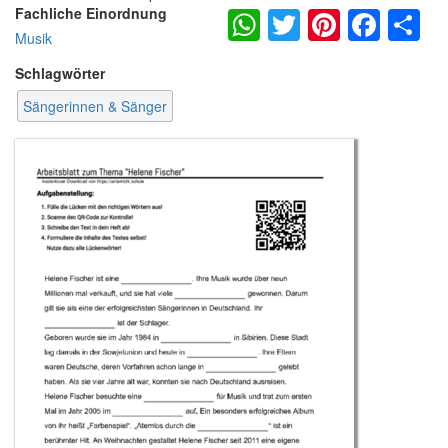
WhatsApp
Twitter
Pintere
Fac
S
Fachliche Einordnung
Musik
Schlagwörter
Sängerinnen & Sänger