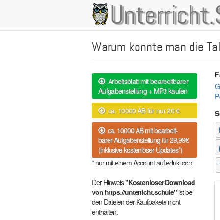
Direkt
Unterricht.
Main
zum
Inhalt
navigation
Warum konnte man die Tali
F
Arbeitsblatt mit bearbeitbarer
G
Aufgabenstellung + MP3 kaufen
Po
ca. 10000 AB für nur 20 €
S
ca. 10000 AB mit bearbeit-
barer Aufgabenstellung für 29,99€
(inklusive kostenloser Updates*)
* nur mit einem Account auf eduki.com
Der Hinweis
"Kostenloser Download
von https://unterricht.schule"
ist bei
den Dateien der Kaufpakete nicht
enthalten.