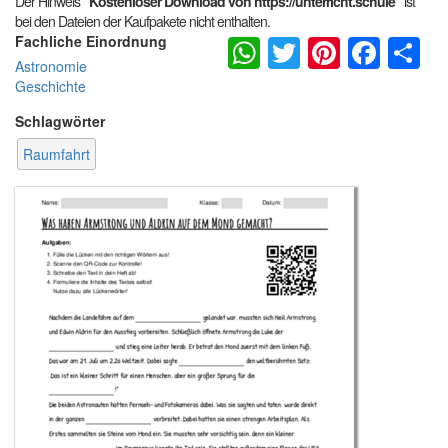
Der Hinweis
"Kostenloser Download von https://unterricht.schule"
ist
bei den Dateien der Kaufpakete nicht enthalten.
WhatsApp
Twitter
Pintere
Fac
S
Fachliche Einordnung
Astronomie
Geschichte
Schlagwörter
Raumfahrt