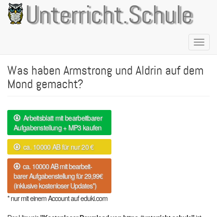
Direkt
Unterricht.Schule
zum
Inhalt
Naviga
aktivie
Was haben Armstrong und Aldrin auf dem
Mond gemacht?
Arbeitsblatt mit bearbeitbarer
Aufgabenstellung + MP3 kaufen
ca. 10000 AB für nur 20 €
ca. 10000 AB mit bearbeit-
barer Aufgabenstellung für 29,99€
(inklusive kostenloser Updates*)
* nur mit einem Account auf eduki.com