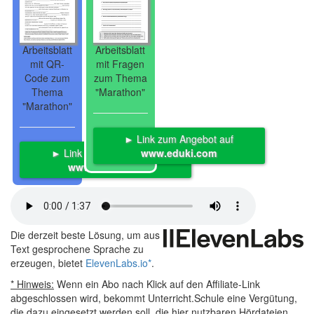
Arbeitsblatt
Arbeitsblatt
mit QR-
mit Fragen
Code zum
zum Thema
Thema
"Marathon"
"Marathon"
► Link zum Angebot auf
► Link zum Angebot auf
www.eduki.com
www.eduki.com
Die derzeit beste Lösung, um aus
Text gesprochene Sprache zu
erzeugen, bietet
ElevenLabs.io
*
.
* Hinweis:
Wenn ein Abo nach Klick auf den Affiliate-Link
abgeschlossen wird, bekommt Unterricht.Schule eine Vergütung,
die dazu eingesetzt werden soll, die hier nutzbaren Hördateien