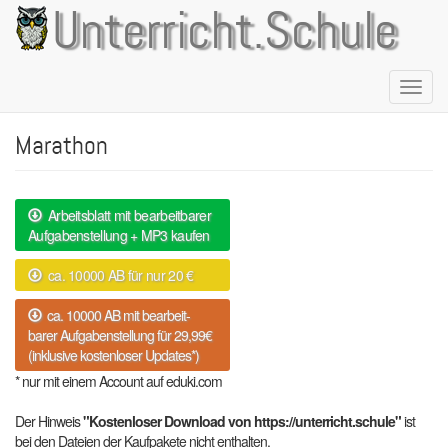
Direkt
Unterricht.Schule
zum
Inhalt
Naviga
aktivie
Marathon
Arbeitsblatt mit bearbeitbarer
Aufgabenstellung + MP3 kaufen
ca. 10000 AB für nur 20 €
ca. 10000 AB mit bearbeit-
barer Aufgabenstellung für 29,99€
(inklusive kostenloser Updates*)
* nur mit einem Account auf eduki.com
Der Hinweis
"Kostenloser Download von https://unterricht.schule"
ist
bei den Dateien der Kaufpakete nicht enthalten.