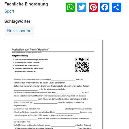
WhatsApp
Twitter
Pintere
Fac
S
Fachliche Einordnung
Sport
Schlagwörter
Einzelsportart