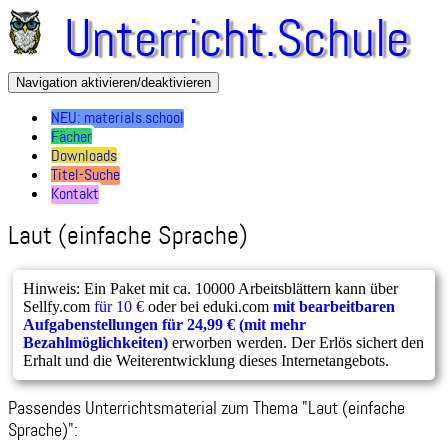
Direkt
Unterricht.Schule
zum
Inhalt
Navigation aktivieren/deaktivieren
NEU: materials.school
Main
Fächer
Downloads
navigation
Titel-Suche
Kontakt
Laut (einfache Sprache)
Hinweis: Ein Paket mit ca. 10000 Arbeitsblättern kann über
Sellfy.com
für 10 €
oder bei eduki.com
mit bearbeitbaren
Aufgabenstellungen für 24,99 € (mit mehr
Bezahlmöglichkeiten)
erworben werden. Der Erlös sichert den
Erhalt und die Weiterentwicklung dieses Internetangebots.
Passendes Unterrichtsmaterial zum Thema "Laut (einfache
Sprache)":