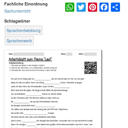
WhatsApp
Twitter
Pintere
Fac
S
Fachliche Einordnung
Sachunterricht
Schlagwörter
Sprachentwicklung
Spracherwerb