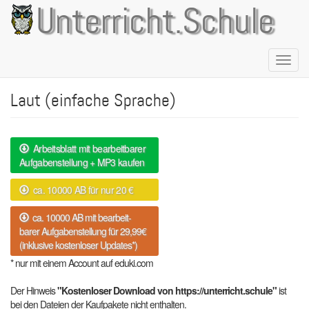
Direkt
Unterricht.Schule
zum
Inhalt
Naviga
aktivie
Laut (einfache Sprache)
Arbeitsblatt mit bearbeitbarer
Aufgabenstellung + MP3 kaufen
ca. 10000 AB für nur 20 €
ca. 10000 AB mit bearbeit-
barer Aufgabenstellung für 29,99€
(inklusive kostenloser Updates*)
* nur mit einem Account auf eduki.com
Der Hinweis
"Kostenloser Download von https://unterricht.schule"
ist
bei den Dateien der Kaufpakete nicht enthalten.