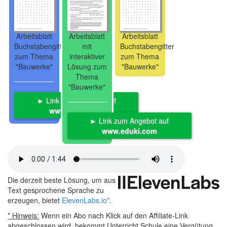
Arbeitsblatt
Arbeitsblatt
Arbeitsblatt
Buchstabengitter
mit
Buchstabengitter
zum Thema
interaktiver
zum Thema
"Bauwerke"
Lösung zum
"Bauwerke"
Thema
"Bauwerke"
► Link zum Angebot auf
www.eduki.com
► Link zum Angebot auf
www.eduki.com
Die derzeit beste Lösung, um aus
Text gesprochene Sprache zu
erzeugen, bietet
ElevenLabs.io
*
.
* Hinweis:
Wenn ein Abo nach Klick auf den Affiliate-Link
abgeschlossen wird, bekommt Unterricht.Schule eine Vergütung,