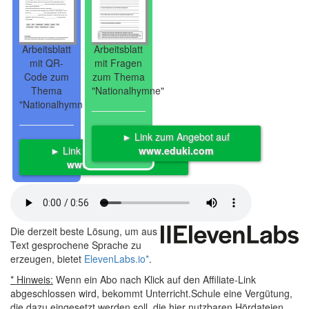
Arbeitsblatt
Arbeitsblatt
mit QR-
mit Fragen
Code zum
zum Thema
Thema
"Nationalhymne"
"Nationalhymne"
► Link zum Angebot auf
► Link zum Angebot auf
www.eduki.com
www.eduki.com
Die derzeit beste Lösung, um aus
Text gesprochene Sprache zu
erzeugen, bietet
ElevenLabs.io
*
.
* Hinweis:
Wenn ein Abo nach Klick auf den Affiliate-Link
abgeschlossen wird, bekommt Unterricht.Schule eine Vergütung,
die dazu eingesetzt werden soll, die hier nutzbaren Hördateien