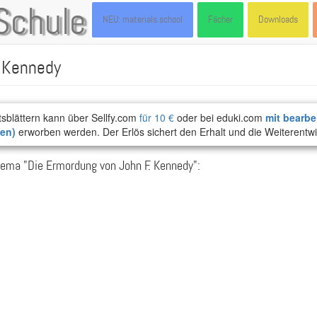
Schule
NEU: materials.school
Fächer
Downloads
. Kennedy
tsblättern kann über Sellfy.com
für 10 €
oder bei eduki.com
mit bearbe
ten)
erworben werden. Der Erlös sichert den Erhalt und die Weiterentwi
ema "Die Ermordung von John F. Kennedy":