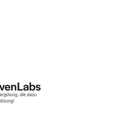
Vergütung, die dazu
tützung!
st
ebook
hare