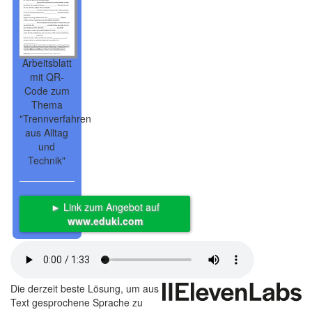
Arbeitsblatt
mit QR-
Code zum
Thema
"Trennverfahren
aus Alltag
und
Technik"
► Link zum Angebot auf
www.eduki.com
Die derzeit beste Lösung, um aus
Text gesprochene Sprache zu