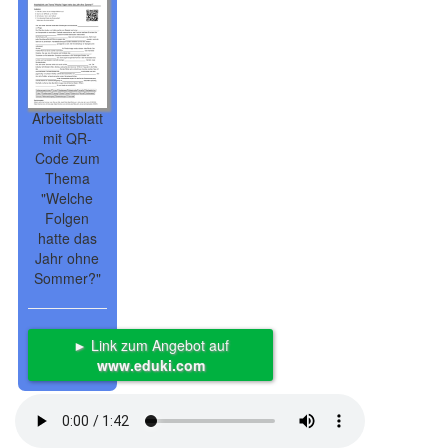
Arbeitsblatt
mit QR-
Code zum
Thema
"Welche
Folgen
hatte das
Jahr ohne
Sommer?"
► Link zum Angebot auf
www.eduki.com