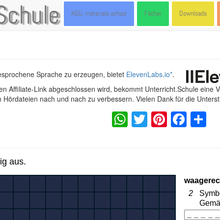
Schule
NEU: materials.school
Fächer
Downloads
gesprochene Sprache zu erzeugen, bietet
ElevenLabs.io
*
.
n Affiliate-Link abgeschlossen wird, bekommt Unterricht.Schule eine 
en Hördateien nach und nach zu verbessern. Vielen Dank für die Unters
WhatsApp
Twitter
Pintere
Fac
S