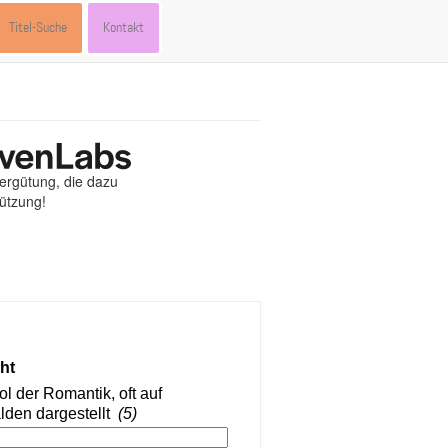
Titel-Suche
Kontakt
Vergütung, die dazu
tützung!
st
ebook
hare