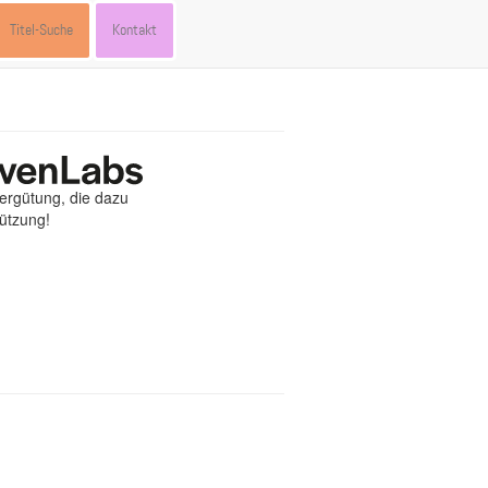
Titel-Suche
Kontakt
Vergütung, die dazu
tützung!
st
ebook
hare