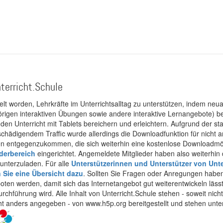
terricht.Schule
kelt worden, Lehrkräfte im Unterrichtsalltag zu unterstützen, indem neuar
rigen interaktiven Übungen sowie andere interaktive Lernangebote) ber
 den Unterricht mit Tablets bereichern und erleichtern. Aufgrund der 
 schädigendem Traffic wurde allerdings die Downloadfunktion für nicht
 entgegenzukommen, die sich weiterhin eine kostenlose Downloadmögli
ederbereich
eingerichtet. Angemeldete Mitglieder haben also weiterhin d
unterzuladen. Für alle
Unterstützerinnen und Unterstützer von Unte
n Sie eine Übersicht dazu
. Sollten Sie Fragen oder Anregungen haben,
boten werden, damit sich das Internetangebot gut weiterentwickeln läss
urchführung wird. Alle Inhalt von Unterricht.Schule stehen - soweit nic
cht anders angegeben - von www.h5p.org bereitgestellt und stehen unte