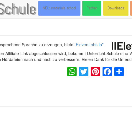
Schule
NEU: materials.school
Fächer
Downloads
gesprochene Sprache zu erzeugen, bietet
ElevenLabs.io
*
.
n Affiliate-Link abgeschlossen wird, bekommt Unterricht.Schule eine 
en Hördateien nach und nach zu verbessern. Vielen Dank für die Unters
WhatsApp
Twitter
Pintere
Fac
S