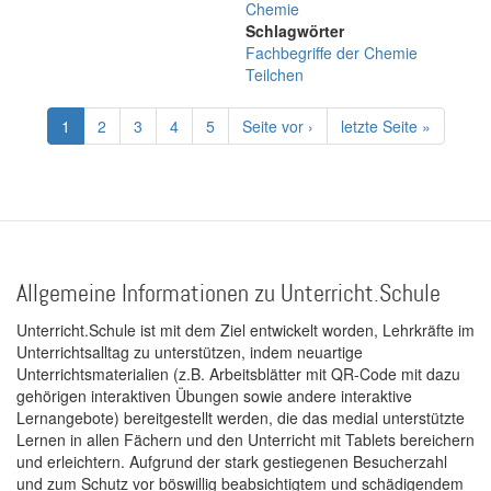
Chemie
Schlagwörter
Fachbegriffe der Chemie
Teilchen
Seitennummerierung
Aktuelle
1
Page
2
Page
3
Page
4
Page
5
Nächste
Seite vor ›
Letzte
letzte Seite »
Seite
Seite
Seite
Allgemeine Informationen zu Unterricht.Schule
Unterricht.Schule ist mit dem Ziel entwickelt worden, Lehrkräfte im
Unterrichtsalltag zu unterstützen, indem neuartige
Unterrichtsmaterialien (z.B. Arbeitsblätter mit QR-Code mit dazu
gehörigen interaktiven Übungen sowie andere interaktive
Lernangebote) bereitgestellt werden, die das medial unterstützte
Lernen in allen Fächern und den Unterricht mit Tablets bereichern
und erleichtern. Aufgrund der stark gestiegenen Besucherzahl
und zum Schutz vor böswillig beabsichtigtem und schädigendem