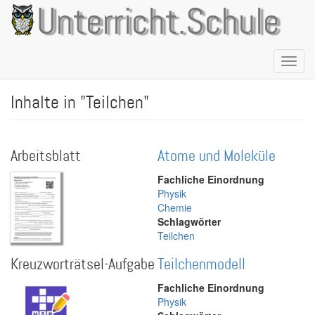
Direkt
Unterricht.Schule
zum
Inhalt
Naviga
aktivie
Inhalte in "Teilchen"
Arbeitsblatt
Atome und Moleküle
Fachliche Einordnung
Physik
Chemie
Schlagwörter
Teilchen
Kreuzworträtsel-Aufgabe
Teilchenmodell
Fachliche Einordnung
Physik