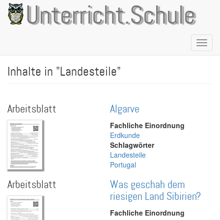
Direkt
Unterricht.Schule
zum
Inhalt
Naviga
aktivie
Inhalte in "Landesteile"
Arbeitsblatt
Algarve
Fachliche Einordnung
Erdkunde
Schlagwörter
Landesteile
Portugal
Arbeitsblatt
Was geschah dem
riesigen Land Sibirien?
Fachliche Einordnung