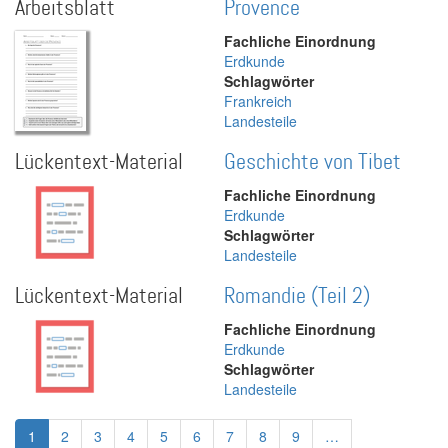
Arbeitsblatt
Provence
Fachliche Einordnung
Erdkunde
Schlagwörter
Frankreich
Landesteile
Lückentext-Material
Geschichte von Tibet
Fachliche Einordnung
Erdkunde
Schlagwörter
Landesteile
Lückentext-Material
Romandie (Teil 2)
Fachliche Einordnung
Erdkunde
Schlagwörter
Landesteile
Seitennummerierung
Aktuelle
1
Page
2
Page
3
Page
4
Page
5
Page
6
Page
7
Page
8
Page
9
…