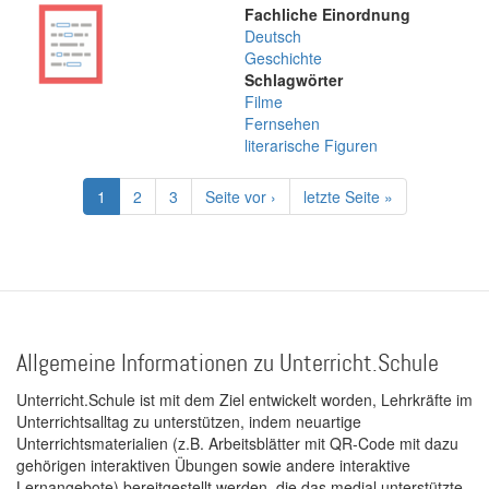
Fachliche Einordnung
Deutsch
Geschichte
Schlagwörter
Filme
Fernsehen
literarische Figuren
Seitennummerierung
Aktuelle
1
Page
2
Page
3
Nächste
Seite vor ›
Letzte
letzte Seite »
Seite
Seite
Seite
Allgemeine Informationen zu Unterricht.Schule
Unterricht.Schule ist mit dem Ziel entwickelt worden, Lehrkräfte im
Unterrichtsalltag zu unterstützen, indem neuartige
Unterrichtsmaterialien (z.B. Arbeitsblätter mit QR-Code mit dazu
gehörigen interaktiven Übungen sowie andere interaktive
Lernangebote) bereitgestellt werden, die das medial unterstützte