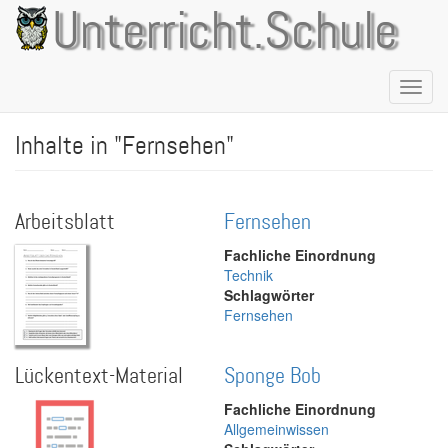
Direkt
Unterricht.Schule
zum
Inhalt
Naviga
aktivie
Inhalte in "Fernsehen"
Arbeitsblatt
Fernsehen
Fachliche Einordnung
Technik
Schlagwörter
Fernsehen
Lückentext-Material
Sponge Bob
Fachliche Einordnung
Allgemeinwissen