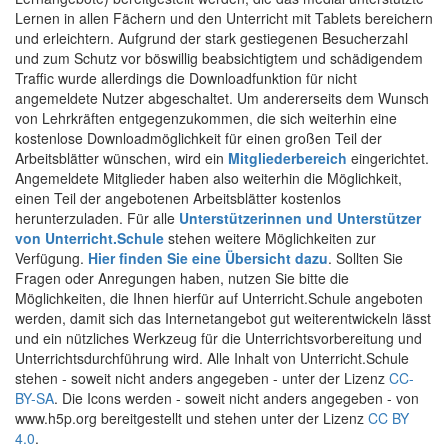
Lernen in allen Fächern und den Unterricht mit Tablets bereichern
und erleichtern. Aufgrund der stark gestiegenen Besucherzahl
und zum Schutz vor böswillig beabsichtigtem und schädigendem
Traffic wurde allerdings die Downloadfunktion für nicht
angemeldete Nutzer abgeschaltet. Um andererseits dem Wunsch
von Lehrkräften entgegenzukommen, die sich weiterhin eine
kostenlose Downloadmöglichkeit für einen großen Teil der
Arbeitsblätter wünschen, wird ein
Mitgliederbereich
eingerichtet.
Angemeldete Mitglieder haben also weiterhin die Möglichkeit,
einen Teil der angebotenen Arbeitsblätter kostenlos
herunterzuladen. Für alle
Unterstützerinnen und Unterstützer
von Unterricht.Schule
stehen weitere Möglichkeiten zur
Verfügung.
Hier finden Sie eine Übersicht dazu
. Sollten Sie
Fragen oder Anregungen haben, nutzen Sie bitte die
Möglichkeiten, die Ihnen hierfür auf Unterricht.Schule angeboten
werden, damit sich das Internetangebot gut weiterentwickeln lässt
und ein nützliches Werkzeug für die Unterrichtsvorbereitung und
Unterrichtsdurchführung wird. Alle Inhalt von Unterricht.Schule
stehen - soweit nicht anders angegeben - unter der Lizenz
CC-
BY-SA
. Die Icons werden - soweit nicht anders angegeben - von
www.h5p.org bereitgestellt und stehen unter der Lizenz
CC BY
4.0
.