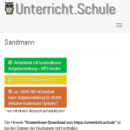
Direkt
Unterricht.Schule
zum
Inhalt
Naviga
aktivie
Sandmann
Arbeitsblatt mit bearbeitbarer
Aufgabenstellung + MP3 kaufen
ca. 10000 AB für nur 20 €
ca. 10000 AB mit bearbeit-
barer Aufgabenstellung für 29,99€
(inklusive kostenloser Updates*)
* nur mit einem Account auf eduki.com
Der Hinweis
"Kostenloser Download von https://unterricht.schule"
ist
bei den Dateien der Kaufpakete nicht enthalten.