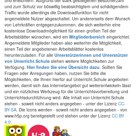
und erleichtern. Aufgrund der stark gestiegenen Besucherzahl
und zum Schutz vor böswillig beabsichtigtem und schädigendem
Traffic wurde allerdings die Downloadfunktion für nicht
angemeldete Nutzer abgeschaltet. Um andererseits dem Wunsch
von Lehrkräften entgegenzukommen, die sich weiterhin eine
kostenlose Downloadmöglichkeit für einen großen Teil der
Arbeitsblätter wünschen, wird ein
Mitgliederbereich
eingerichtet.
Angemeldete Mitglieder haben also weiterhin die Möglichkeit,
einen Teil der angebotenen Arbeitsblätter kostenlos
herunterzuladen. Für alle
Unterstützerinnen und Unterstützer
von Unterricht.Schule
stehen weitere Möglichkeiten zur
Verfügung.
Hier finden Sie eine Übersicht dazu
. Sollten Sie
Fragen oder Anregungen haben, nutzen Sie bitte die
Möglichkeiten, die Ihnen hierfür auf Unterricht.Schule angeboten
werden, damit sich das Internetangebot gut weiterentwickeln lässt
und ein nützliches Werkzeug für die Unterrichtsvorbereitung und
Unterrichtsdurchführung wird. Alle Inhalt von Unterricht.Schule
stehen - soweit nicht anders angegeben - unter der Lizenz
CC-
BY-SA
. Die Icons werden - soweit nicht anders angegeben - von
www.h5p.org bereitgestellt und stehen unter der Lizenz
CC BY
4.0
.