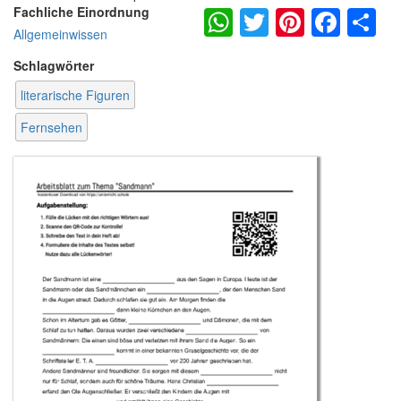
WhatsApp
Twitter
Pintere
Fac
S
Fachliche Einordnung
Allgemeinwissen
Schlagwörter
literarische Figuren
Fernsehen