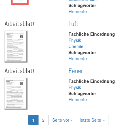
Schlagwörter
Elemente
Arbeitsblatt
Luft
Fachliche Einordnung
Physik
Chemie
Schlagwörter
Elemente
Arbeitsblatt
Feuer
Fachliche Einordnung
Physik
Schlagwörter
Elemente
Seitennummerierung
Aktuelle
1
Page
2
Nächste
Seite vor ›
Letzte
letzte Seite »
Seite
Seite
Seite