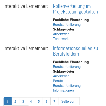
interaktive Lerneinheit
Rollenverteilung im
Projektteam gestalten
Fachliche Einordnung
Berufsorientierung
Schlagwörter
Arbeitswelt
Teamwork
interaktive Lerneinheit
Informationsquellen zu
Berufsfeldern
Fachliche Einordnung
Berufsorientierung
Schlagwörter
Arbeitswelt
Berufe
Berufsorientierung
Informationen
Seitennummerierung
Aktuelle
1
Page
2
Page
3
Page
4
Page
5
Page
6
Page
7
Nächste
Seite vor ›