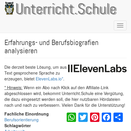
Direkt
Unterricht.Schule
zum
Inhalt
Naviga
aktivie
Erfahrungs- und Berufsbiografien
analysieren
Die derzeit beste Lösung, um aus
Text gesprochene Sprache zu
erzeugen, bietet
ElevenLabs.io
*
.
* Hinweis:
Wenn ein Abo nach Klick auf den Affiliate-Link
abgeschlossen wird, bekommt Unterricht.Schule eine Vergütung,
die dazu eingesetzt werden soll, die hier nutzbaren Hördateien
nach und nach zu verbessern. Vielen Dank für die Unterstützung!
WhatsApp
Twitter
Pintere
Fac
S
Fachliche Einordnung
Berufsorientierung
Schlagwörter