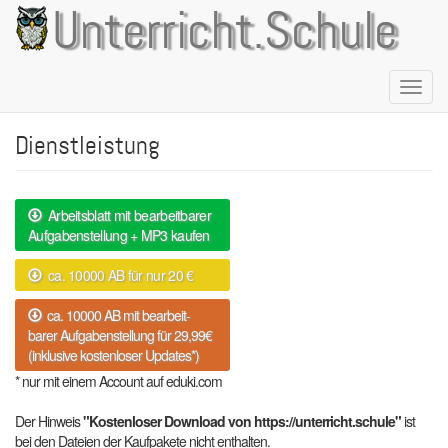
Direkt
Unterricht.Schule
zum
Inhalt
Naviga
aktivie
Dienstleistung
Arbeitsblatt mit bearbeitbarer
Aufgabenstellung + MP3 kaufen
ca. 10000 AB für nur 20 €
ca. 10000 AB mit bearbeit-
barer Aufgabenstellung für 29,99€
(inklusive kostenloser Updates*)
* nur mit einem Account auf eduki.com
Der Hinweis
"Kostenloser Download von https://unterricht.schule"
ist
bei den Dateien der Kaufpakete nicht enthalten.