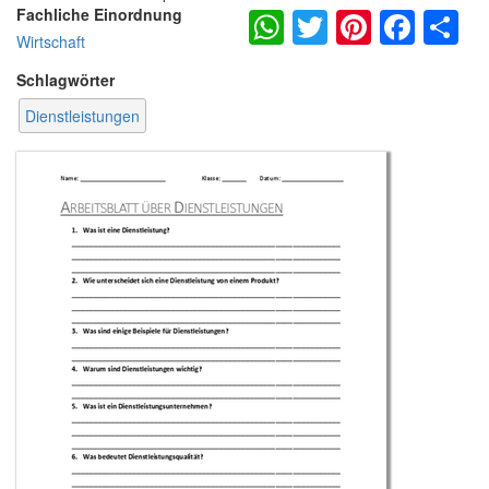
WhatsApp
Twitter
Pintere
Fac
S
Fachliche Einordnung
Wirtschaft
Schlagwörter
Dienstleistungen