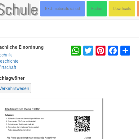
Schule
NEU: materials.school
Fächer
Downloads
WhatsApp
Twitter
Pintere
Fac
S
achliche Einordnung
echnik
eschichte
irtschaft
chlagwörter
Verkehrswesen