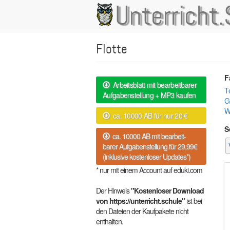
Direkt
Unterricht.
Main
zum
Inhalt
navigation
Flotte
F
Arbeitsblatt mit bearbeitbarer
T
Aufgabenstellung + MP3 kaufen
G
W
ca. 10000 AB für nur 20 €
S
ca. 10000 AB mit bearbeit-
barer Aufgabenstellung für 29,99€
(inklusive kostenloser Updates*)
* nur mit einem Account auf eduki.com
Der Hinweis
"Kostenloser Download
von https://unterricht.schule"
ist bei
den Dateien der Kaufpakete nicht
enthalten.