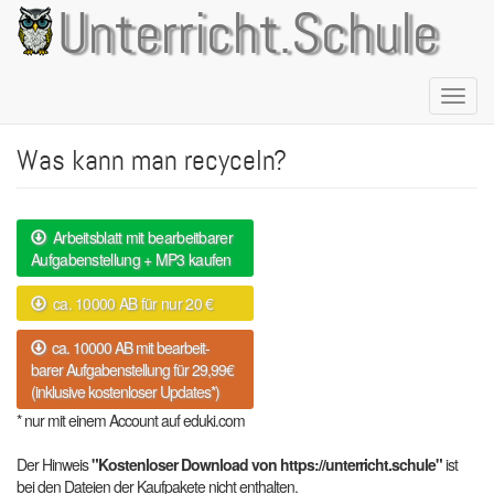
Direkt
Unterricht.Schule
zum
Inhalt
Naviga
aktivie
Was kann man recyceln?
Arbeitsblatt mit bearbeitbarer
Aufgabenstellung + MP3 kaufen
ca. 10000 AB für nur 20 €
ca. 10000 AB mit bearbeit-
barer Aufgabenstellung für 29,99€
(inklusive kostenloser Updates*)
* nur mit einem Account auf eduki.com
Der Hinweis
"Kostenloser Download von https://unterricht.schule"
ist
bei den Dateien der Kaufpakete nicht enthalten.