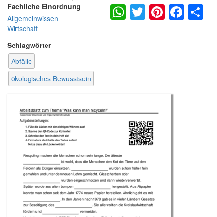
WhatsApp
Twitter
Pintere
Fac
S
Fachliche Einordnung
Allgemeinwissen
Wirtschaft
Schlagwörter
Abfälle
ökologisches Bewusstsein