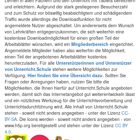
Lernen in allen Fächern und den Unterricht mit Tablets bereichern
und erleichtern. Aufgrund der stark gestiegenen Besucherzahl
und zum Schutz vor böswillig beabsichtigtem und schädigendem
Traffic wurde allerdings die Downloadfunktion für nicht
angemeldete Nutzer abgeschaltet. Um andererseits dem Wunsch
von Lehrkräften entgegenzukommen, die sich weiterhin eine
kostenlose Downloadmöglichkeit für einen großen Teil der
Arbeitsblätter wünschen, wird ein
Mitgliederbereich
eingerichtet.
Angemeldete Mitglieder haben also weiterhin die Möglichkeit,
einen Teil der angebotenen Arbeitsblätter kostenlos
herunterzuladen. Für alle
Unterstützerinnen und Unterstützer
von Unterricht.Schule
stehen weitere Möglichkeiten zur
Verfügung.
Hier finden Sie eine Übersicht dazu
. Sollten Sie
Fragen oder Anregungen haben, nutzen Sie bitte die
Möglichkeiten, die Ihnen hierfür auf Unterricht.Schule angeboten
werden, damit sich das Internetangebot gut weiterentwickeln lässt
und ein nützliches Werkzeug für die Unterrichtsvorbereitung und
Unterrichtsdurchführung wird. Alle Inhalt von Unterricht.Schule
stehen - soweit nicht anders angegeben - unter der Lizenz
CC-
BY-SA
. Die Icons werden - soweit nicht anders angegeben - von
www.h5p.org bereitgestellt und stehen unter der Lizenz
CC BY
4.0
.