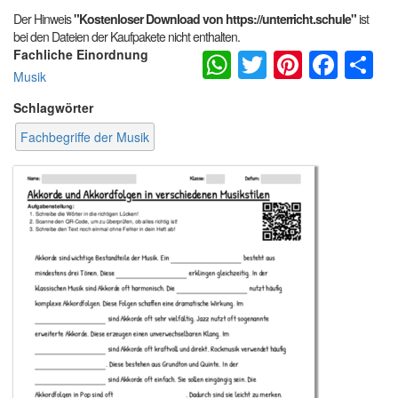
Der Hinweis
"Kostenloser Download von https://unterricht.schule"
ist
bei den Dateien der Kaufpakete nicht enthalten.
WhatsApp
Twitter
Pintere
Fac
S
Fachliche Einordnung
Musik
Schlagwörter
Fachbegriffe der Musik