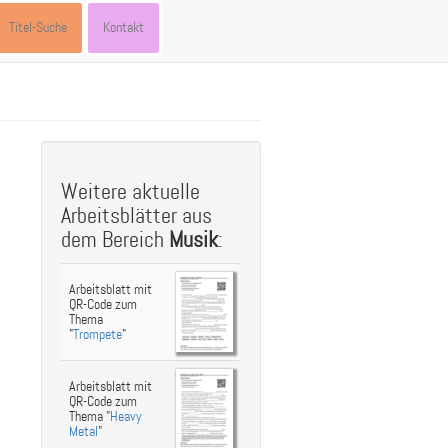
Titel-Suche
Kontakt
st
ebook
hare
Weitere aktuelle
Arbeitsblätter aus
dem Bereich
Musik
:
Arbeitsblatt mit
QR-Code zum
Thema
"
Trompete
"
Arbeitsblatt mit
QR-Code zum
Thema "
Heavy
Metal
"