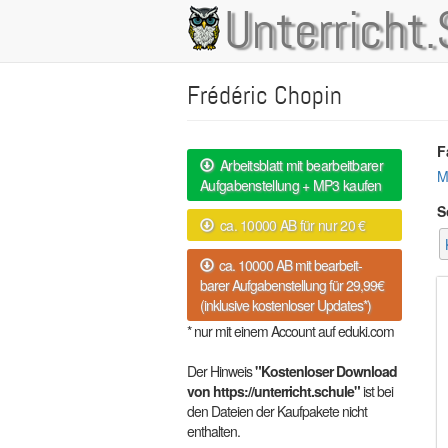
Direkt
Unterricht.
Main
zum
Inhalt
navigation
Frédéric Chopin
F
Arbeitsblatt mit bearbeitbarer
M
Aufgabenstellung + MP3 kaufen
S
ca. 10000 AB für nur 20 €
ca. 10000 AB mit bearbeit-
barer Aufgabenstellung für 29,99€
(inklusive kostenloser Updates*)
* nur mit einem Account auf eduki.com
Der Hinweis
"Kostenloser Download
von https://unterricht.schule"
ist bei
den Dateien der Kaufpakete nicht
enthalten.