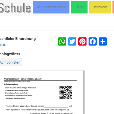
Schule
NEU: materials.school
Fächer
Downloads
WhatsApp
Twitter
Pintere
Fac
S
achliche Einordnung
usik
chlagwörter
Komponisten