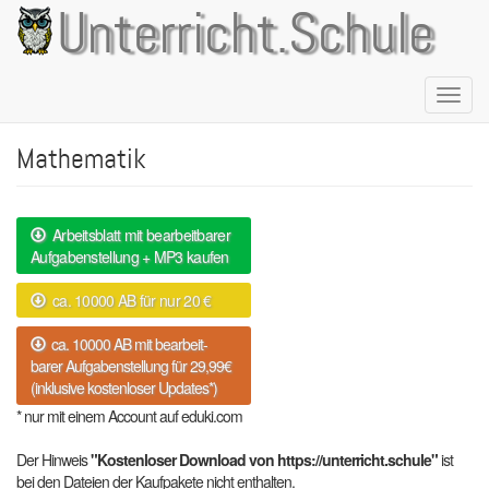
Direkt
Unterricht.Schule
zum
Inhalt
Naviga
aktivie
Mathematik
Arbeitsblatt mit bearbeitbarer
Aufgabenstellung + MP3 kaufen
ca. 10000 AB für nur 20 €
ca. 10000 AB mit bearbeit-
barer Aufgabenstellung für 29,99€
(inklusive kostenloser Updates*)
* nur mit einem Account auf eduki.com
Der Hinweis
"Kostenloser Download von https://unterricht.schule"
ist
bei den Dateien der Kaufpakete nicht enthalten.