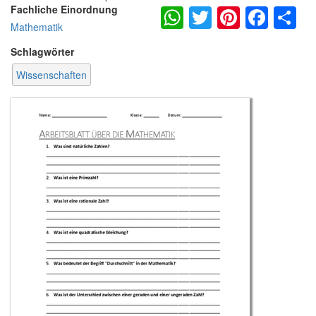
WhatsApp
Twitter
Pintere
Fac
S
Fachliche Einordnung
Mathematik
Schlagwörter
Wissenschaften