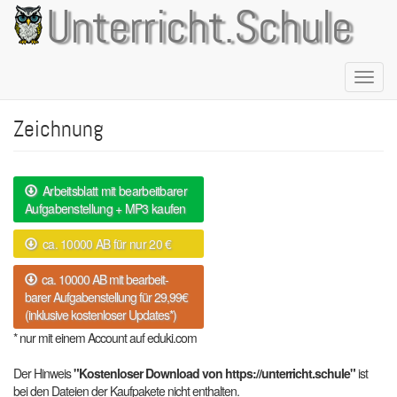
Direkt
Unterricht.Schule
zum
Inhalt
Naviga
aktivie
Zeichnung
Arbeitsblatt mit bearbeitbarer
Aufgabenstellung + MP3 kaufen
ca. 10000 AB für nur 20 €
ca. 10000 AB mit bearbeit-
barer Aufgabenstellung für 29,99€
(inklusive kostenloser Updates*)
* nur mit einem Account auf eduki.com
Der Hinweis
"Kostenloser Download von https://unterricht.schule"
ist
bei den Dateien der Kaufpakete nicht enthalten.