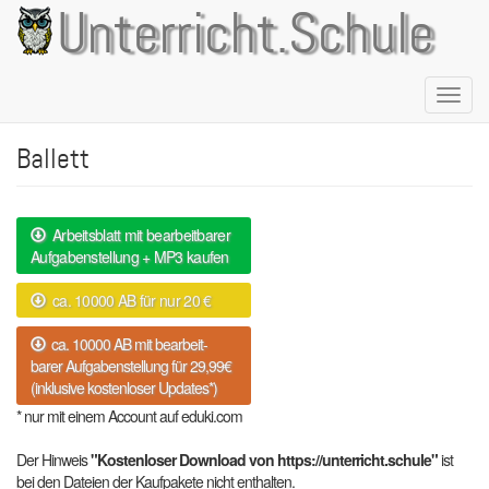
Direkt
Unterricht.Schule
zum
Inhalt
Naviga
aktivie
Ballett
Arbeitsblatt mit bearbeitbarer
Aufgabenstellung + MP3 kaufen
ca. 10000 AB für nur 20 €
ca. 10000 AB mit bearbeit-
barer Aufgabenstellung für 29,99€
(inklusive kostenloser Updates*)
* nur mit einem Account auf eduki.com
Der Hinweis
"Kostenloser Download von https://unterricht.schule"
ist
bei den Dateien der Kaufpakete nicht enthalten.