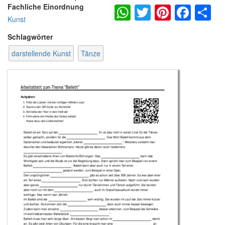
WhatsApp
Twitter
Pintere
Fac
S
Fachliche Einordnung
Kunst
Schlagwörter
darstellende Kunst
Tänze