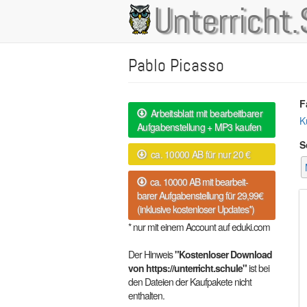
Direkt
Unterricht.
Main
zum
Inhalt
navigation
Pablo Picasso
F
Arbeitsblatt mit bearbeitbarer
K
Aufgabenstellung + MP3 kaufen
S
ca. 10000 AB für nur 20 €
ca. 10000 AB mit bearbeit-
barer Aufgabenstellung für 29,99€
(inklusive kostenloser Updates*)
* nur mit einem Account auf eduki.com
Der Hinweis
"Kostenloser Download
von https://unterricht.schule"
ist bei
den Dateien der Kaufpakete nicht
enthalten.