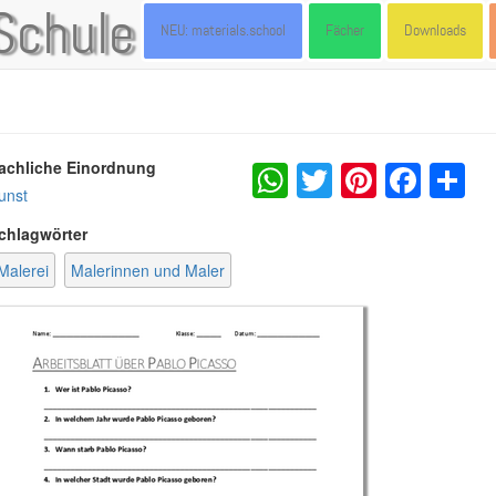
Schule
NEU: materials.school
Fächer
Downloads
WhatsApp
Twitter
Pintere
Fac
S
achliche Einordnung
unst
chlagwörter
Malerei
Malerinnen und Maler