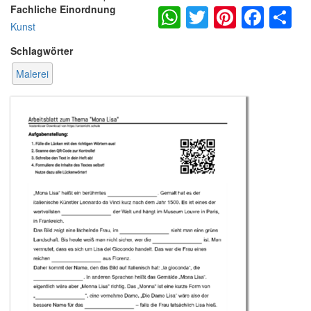
WhatsApp
Twitter
Pintere
Fac
S
Fachliche Einordnung
Kunst
Schlagwörter
Malerei