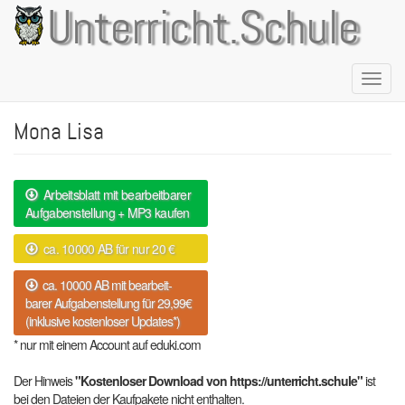
Direkt
Unterricht.Schule
zum
Inhalt
Naviga
aktivie
Mona Lisa
Arbeitsblatt mit bearbeitbarer
Aufgabenstellung + MP3 kaufen
ca. 10000 AB für nur 20 €
ca. 10000 AB mit bearbeit-
barer Aufgabenstellung für 29,99€
(inklusive kostenloser Updates*)
* nur mit einem Account auf eduki.com
Der Hinweis
"Kostenloser Download von https://unterricht.schule"
ist
bei den Dateien der Kaufpakete nicht enthalten.