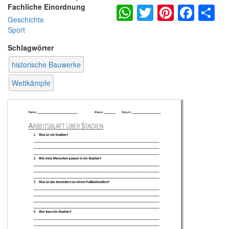
WhatsApp
Twitter
Pintere
Fac
S
Fachliche Einordnung
Geschichte
Sport
Schlagwörter
historische Bauwerke
Wettkämpfe