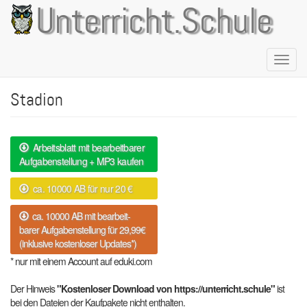
Direkt
Unterricht.Schule
zum
Inhalt
Naviga
aktivie
Stadion
Arbeitsblatt mit bearbeitbarer
Aufgabenstellung + MP3 kaufen
ca. 10000 AB für nur 20 €
ca. 10000 AB mit bearbeit-
barer Aufgabenstellung für 29,99€
(inklusive kostenloser Updates*)
* nur mit einem Account auf eduki.com
Der Hinweis
"Kostenloser Download von https://unterricht.schule"
ist
bei den Dateien der Kaufpakete nicht enthalten.