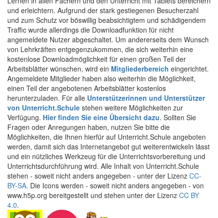
Lernen in allen Fächern und den Unterricht mit Tablets bereichern
und erleichtern. Aufgrund der stark gestiegenen Besucherzahl
und zum Schutz vor böswillig beabsichtigtem und schädigendem
Traffic wurde allerdings die Downloadfunktion für nicht
angemeldete Nutzer abgeschaltet. Um andererseits dem Wunsch
von Lehrkräften entgegenzukommen, die sich weiterhin eine
kostenlose Downloadmöglichkeit für einen großen Teil der
Arbeitsblätter wünschen, wird ein
Mitgliederbereich
eingerichtet.
Angemeldete Mitglieder haben also weiterhin die Möglichkeit,
einen Teil der angebotenen Arbeitsblätter kostenlos
herunterzuladen. Für alle
Unterstützerinnen und Unterstützer
von Unterricht.Schule
stehen weitere Möglichkeiten zur
Verfügung.
Hier finden Sie eine Übersicht dazu
. Sollten Sie
Fragen oder Anregungen haben, nutzen Sie bitte die
Möglichkeiten, die Ihnen hierfür auf Unterricht.Schule angeboten
werden, damit sich das Internetangebot gut weiterentwickeln lässt
und ein nützliches Werkzeug für die Unterrichtsvorbereitung und
Unterrichtsdurchführung wird. Alle Inhalt von Unterricht.Schule
stehen - soweit nicht anders angegeben - unter der Lizenz
CC-
BY-SA
. Die Icons werden - soweit nicht anders angegeben - von
www.h5p.org bereitgestellt und stehen unter der Lizenz
CC BY
4.0
.