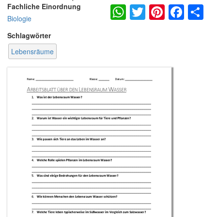
WhatsApp
Twitter
Pintere
Fac
S
Fachliche Einordnung
Biologie
Schlagwörter
Lebensräume