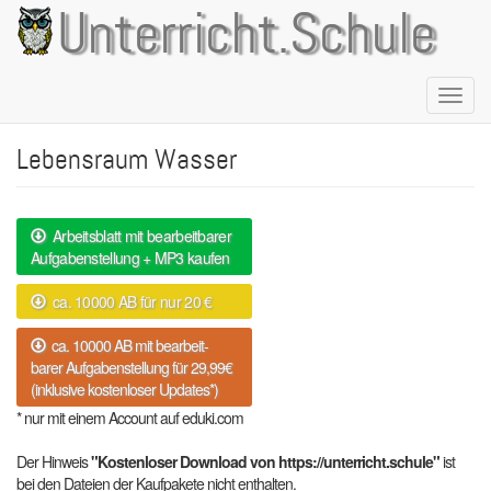
Direkt
Unterricht.Schule
zum
Inhalt
Naviga
aktivie
Lebensraum Wasser
Arbeitsblatt mit bearbeitbarer
Aufgabenstellung + MP3 kaufen
ca. 10000 AB für nur 20 €
ca. 10000 AB mit bearbeit-
barer Aufgabenstellung für 29,99€
(inklusive kostenloser Updates*)
* nur mit einem Account auf eduki.com
Der Hinweis
"Kostenloser Download von https://unterricht.schule"
ist
bei den Dateien der Kaufpakete nicht enthalten.